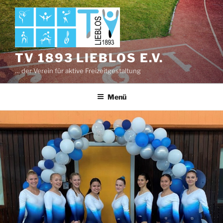
Zum
Inhalt
springen
TV 1893 LIEBLOS E.V.
… der Verein für aktive Freizeitgestaltung
Menü