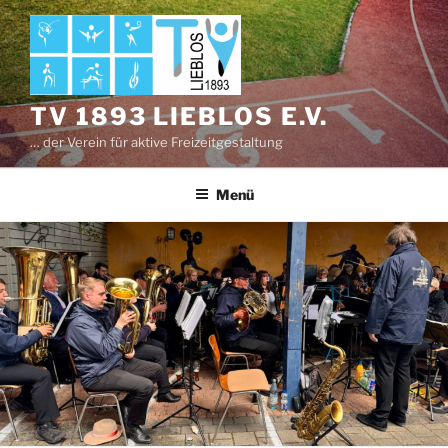
Zum
Inhalt
springen
TV 1893 LIEBLOS E.V.
… der Verein für aktive Freizeitgestaltung
Menü